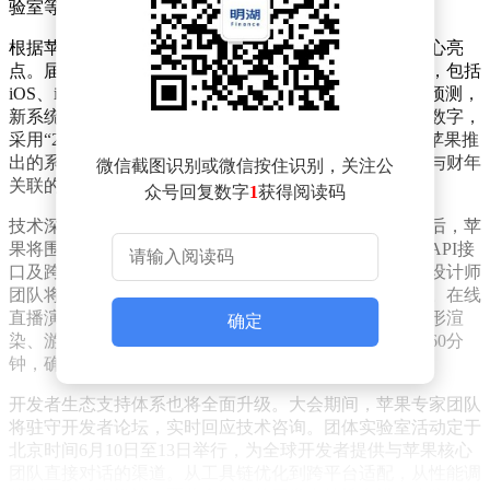
验室等形式，全面展示苹果生态系统的最新创新成果。
根据苹果官网公布的日程安排，开幕主题演讲将成为核心亮
点。届时，苹果将揭晓旗下五大操作系统的新一代版本，包括
iOS、iPadOS、macOS、watchOS和visionOS。业内普遍预测，
新系统将延续去年突破性的命名策略——直接跳过中间数字，
采用“27”作为版本号后缀。这一调整始于2025年，当时苹果推
出的系统版本直接从18跃升至26，引发外界对命名逻辑与财年
微信截图识别或微信按住识别，关注公
关联的猜测。
众号回复数字
1
获得阅读码
技术深度交流是本次大会的另一重点。在主题演讲结束后，苹
果将围绕新系统展开系列活动，详细介绍开发者工具、API接
口及跨平台技术框架的升级。通过专题讲座，工程师与设计师
团队将直接解答开发者疑问，分享设计理念与开发技巧。在线
直播演示、问答环节及团体实验室将覆盖机器学习、图形渲
确定
染、游戏开发等热门领域，每场实验室活动时长不超过60分
钟，确保内容紧凑高效。
开发者生态支持体系也将全面升级。大会期间，苹果专家团队
将驻守开发者论坛，实时回应技术咨询。团体实验室活动定于
北京时间6月10日至13日举行，为全球开发者提供与苹果核心
团队直接对话的渠道。从工具链优化到跨平台适配，从性能调