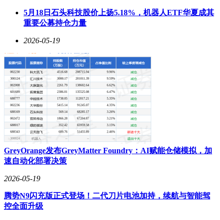
优到用户体验设计，覆盖全链条的开发支持旨在进一步降低创
5月18日石头科技股价上扬5.18%，机器人ETF华夏成其
新门槛，激发应用生态活力。
重要公募持仓力量
随着倒计时进入20天，苹果正加速推进各项筹备工作。这场汇
2026-05-19
聚全球顶尖开发者的盛会，不仅将定义未来一年苹果生态的技
术方向，更可能通过操作系统底层革新，重塑移动计算、可穿
戴设备及空间计算领域的竞争格局。
GreyOrange发布GreyMatter Foundry：AI赋能仓储模拟，加
速自动化部署决策
2026-05-19
腾势N9闪充版正式登场！二代刀片电池加持，续航与智能驾
控全面升级