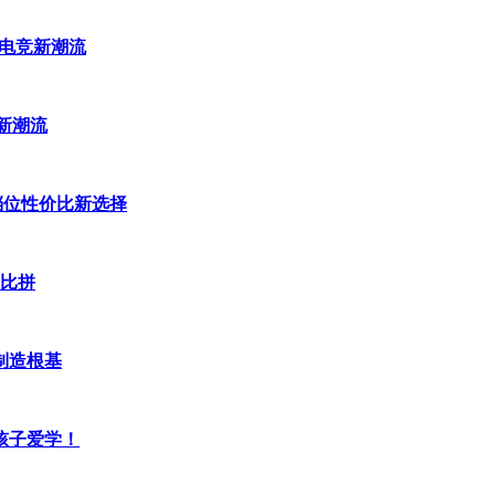
。例如，华夏饲料豆粕期货ETF联接A自2022年8月22日管理
领电竞新潮流
1日管理以来，收益率高达39.81%；华夏消费电子ETF联接A自202
竞新潮流
k档位性价比新选择
大比拼
制造根基
孩子爱学！