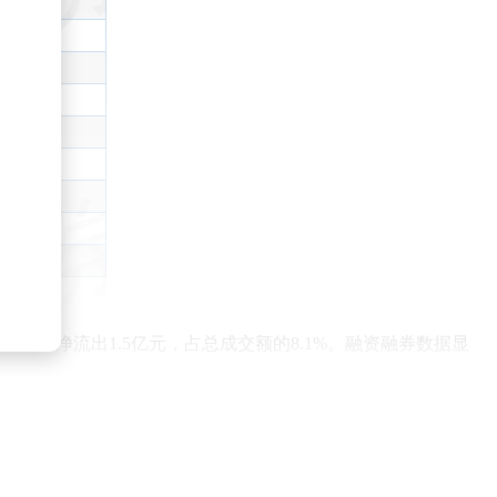
；散户资金净流出1.5亿元，占总成交额的8.1%。融资融券数据显
家给予增持评级。机构目标均价为164.19元，显示出市场对
有数量最多。该ETF目前规模达209.52亿元，最新净值为