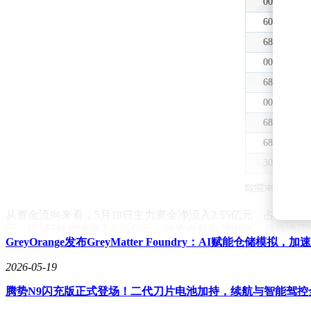
从资金流向来看，5月18日主力资金净流入2.55亿元，占总成交额
示，近5日融资净流入1.16亿元，融资余额有所增加；融券净流
GreyOrange发布GreyMatter Foundry：AI赋能仓储模拟
机构评级方面，石头科技近期获得多家机构的积极评价。最近90
2026-05-19
该股未来表现的乐观预期。
腾势N9闪充版正式登场！二代刀片电池加持，续航与智能驾控
公募基金持仓数据显示，截至2026年第一季度末，共有97家公
1.1639（5月15日数据），较上一交易日上涨3.03%，近一年涨幅