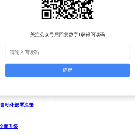
关注公众号后回复数字
1
获得阅读码
确定
的13.76%；游资资金净流出1.05亿元，占总成交额的5.66%
出1300股，融券余额相应减少。
，加速自动化部署决策
天内，共有19家机构对该股进行评级，其中15家给予买入评级，4
全面升级
募基金重仓持有石头科技。其中，华夏基金旗下的机器人ETF华夏持
达33.9%。