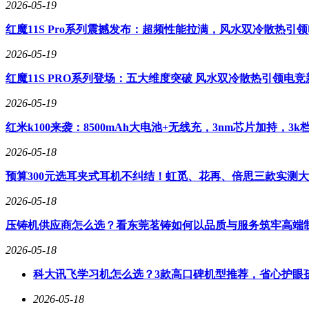
2026-05-19
机器人ETF华夏的基金经理为华龙，其在管的多只基金产品表现亮眼
红魔11S Pro系列震撼发布：超频性能拉满，风水双冷散热引
率为31.95%；华夏中证机器人ETF发起式联接A自2023年5月3
2026-05-19
红魔11S PRO系列登场：五大维度突破 风水双冷散热引领电
2026-05-19
红米k100来袭：8500mAh大电池+无线充，3nm芯片加持，3
2026-05-18
预算300元选耳夹式耳机不纠结！虹觅、花再、倍思三款实测
2026-05-18
压铸机供应商怎么选？看东莞茗铸如何以品质与服务筑牢高端
2026-05-18
科大讯飞学习机怎么选？3款高口碑机型推荐，省心护眼
2026-05-18