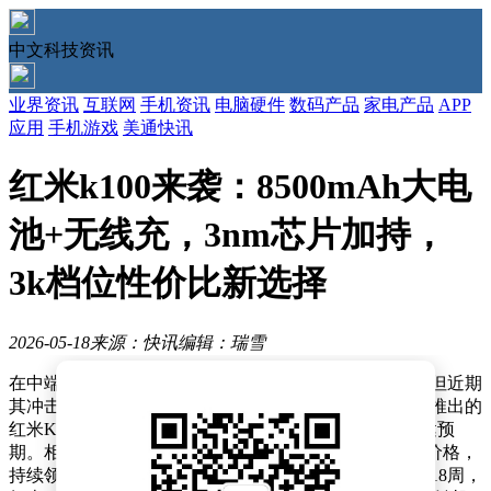
中文科技资讯
业界资讯
互联网
手机资讯
电脑硬件
数码产品
家电产品
APP
应用
手机游戏
美通快讯
红米k100来袭：8500mAh大电
池+无线充，3nm芯片加持，
3k档位性价比新选择
2026-05-18
来源：快讯
编辑：瑞雪
在中端智能手机市场，红米系列始终以高性价比著称，但近期
其冲击高端市场的尝试遭遇了消费者认知的挑战。最新推出的
红米K90 Pro Max因定价偏高，市场反响平平，销量未达预
期。相比之下，红米K90标准版凭借均衡的配置与亲民价格，
持续领跑中端市场。据第三方数据统计，截至2026年第18周，