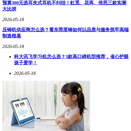
该机还配备超声波指纹识别、双扬声器、X轴线性马达等外围
预算300元选耳夹式耳机不纠结！虹觅、花再、倍思三款实测
配置，并采用金属边框与IP68防尘防水设计，整体硬件规格向
大比拼
旗舰机型看齐。
2026-05-18
价格策略上，红米K100系列或延续“错位竞争”思路。参考红
压铸机供应商怎么选？看东莞茗铸如何以品质与服务筑牢高端
米K90 Max 2999元的起售价，新机虽因成本上升有所调价，
制造根基
但仍可能控制在3500元以内，而同期竞品如一加Ace 6至尊版
已达3499元。对于注重性价比的消费者而言，红米K系列的迭
2026-05-18
代机型仍具备较高吸引力，其市场表现值得持续关注。
科大讯飞学习机怎么选？3款高口碑机型推荐，省心护眼
孩子爱学！
2026-05-18