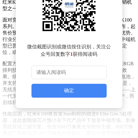
红米K90系列累计销量突破188万部，成为同价位段最畅销机
型之一。
面对竞争加剧的中端市场，红米正加速筹备下一代产品K100
系列。据供应链消息，该系列或将于今年第三季度末发布，起
售价预计回升至3500元区间，但仍将保持对竞品的定价优势。
行业分析师指出，随着芯片与内存成本上涨，多家品牌中端机
型已普遍提价，红米K100若能维持3000元档位的性价比定
微信截图识别或微信按住识别，关注公
位，或将再次抢占市场先机。
众号回复数字
1
获得阅读码
配置方面，红米K100将搭载6.6英寸屏幕，采用超级像素RGB
排列技术，在降低功耗的同时实现接近2K分辨率的显示效
果。续航能力成为该机核心卖点之一，其内置8500mAh电池，
并支持100W有线快充与50W无线充电功能。值得注意的是，
无线充电的回归被视为红米向高端体验靠拢的重要信号——上
确定
一代支持该功能的红米K60曾凭借这一特性吸引大量用户，而
后续机型因成本考量取消了这一配置。
性能层面，红米K100将首发3nm制程的骁龙8 Elite Gen 5处理
器，这款旗舰级芯片预计在下代产品中下放至中端市场。影像
系统延续三摄方案，包含5000万像素光学防抖主摄、800万像
素超广角镜头及5000万像素长焦镜头，覆盖全场景拍摄需求。