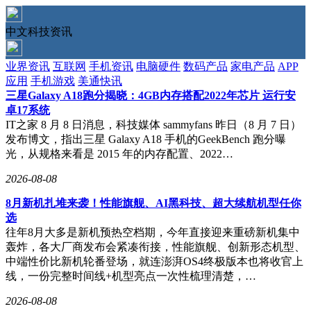
中文科技资讯
业界资讯
互联网
手机资讯
电脑硬件
数码产品
家电产品
APP
应用
手机游戏
美通快讯
三星Galaxy A18跑分揭晓：4GB内存搭配2022年芯片 运行安
卓17系统
IT之家 8 月 8 日消息，科技媒体 sammyfans 昨日（8 月 7 日）
发布博文，指出三星 Galaxy A18 手机的GeekBench 跑分曝
光，从规格来看是 2015 年的内存配置、2022…
2026-08-08
8月新机扎堆来袭！性能旗舰、AI黑科技、超大续航机型任你
选
往年8月大多是新机预热空档期，今年直接迎来重磅新机集中
轰炸，各大厂商发布会紧凑衔接，性能旗舰、创新形态机型、
中端性价比新机轮番登场，就连澎湃OS4终极版本也将收官上
线，一份完整时间线+机型亮点一次性梳理清楚，…
2026-08-08