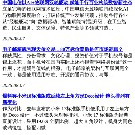
中国电信以AI+物联网双轮驱动 赋能千行百业构筑数智新生态
立足完善的物联网技术底座，中国电信天翼物联持续深化AI
与物联网深度融合，打破传统产业发展瓶颈，推动各行各业
从“经验驱动”向“数据驱动、智能赋能”转型升级，在工业智
造、民生服务、文体保障、特色产业等多领域打造…
2026-08-07
电子邮箱靓号现天价交易，80万标价背后是何市场逻辑？
稀缺属性、身份需求、文化心理、投资价值对于手机靓号都是
锦上添花，而手机号在国内实际上还承担着“网络身份证”这一
作用，才是靓号值钱的根源。 电子邮箱的架构与互联网完全
一致，都是使用通用标准、开源的通讯协议，与即…
2026-08-07
爆料称小米18标准版或延续左上角方形Deco设计 镜头排列有
新变化
作为对比，去年发布的小米 17标准版手机便采用了左上角方
形 Deco 设计，不过镜头为对称排列。小米 17 标准版为经典
直屏设计，采用19.6:9 全新比例、超大 R 角设计，机身为同色
玻璃镜组，搭配四微…