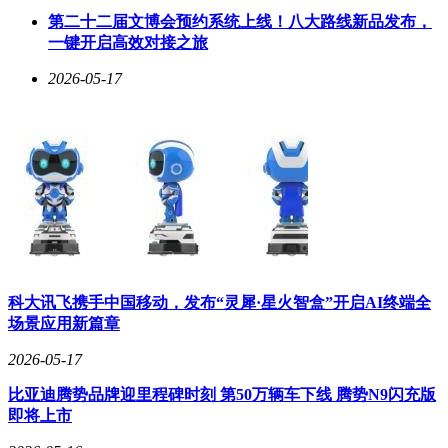
支持多任务处理。内置的智能辅导功能能够根据孩子的学习情
第二十二届文博会预约系统上线！八大路线新品发布，
况提供个性化建议，帮助巩固知识点。通过亲子系统，家长可
一键开启高效对接之旅
以方便地监控孩子的学习轨迹，激发孩子的学习兴趣。
2026-05-17
科大讯飞携手中国移动，发布“灵犀·星火智盒”开启AI终端全
场景应用新篇章
2026-05-17
比亚迪腾势品牌迎里程碑时刻 第50万辆车下线 腾势N9闪充版
即将上市