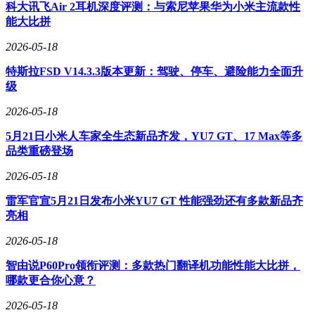
科大讯飞Air 2耳机深度评测：与索尼苹果华为小米主流款性
能大比拼
2026-05-18
在众多产品中，科大讯飞人工智能学习机S90 Pro凭借其强大
特斯拉FSD V14.3.3版本更新：驾驶、停车、避险能力全面升
的AI技术脱颖而出。这款学习机能够根据孩子的学习情况，
级
智能生成个性化学习方案，帮助孩子高效解决学习中的难题。
其课程内容覆盖多个学科，满足不同年龄段学生的学习需求。
2026-05-18
内置的学习规划功能会根据学生的年龄、学习阶段和性格特
5月21日小米人车家全生态新品齐发，YU7 GT、17 Max等多
点，制定个性化的学习路径，确保学习过程更有针对性。学习
品类重磅登场
机还提供海量题库和多样化的练习模式，支持基础题和提升题
的随机与专项练习，帮助孩子巩固知识点。它还具备思维导
2026-05-18
图、逻辑推理等多元化思维训练方式，培养学生的逻辑思维和
创新能力。自动批改作业功能能够详细分析错误原因，帮助学
雷军官宣5月21日发布小米YU7 GT 性能强劲还有多款新品齐
生有针对性地改正。
亮相
另一款值得关注的产品是科大讯飞人工智能学习机T30 Pro。
2026-05-18
这款学习机配备了14.7英寸的高清大屏，采用护眼技术，减少
智由说P60Pro领衔评测：多款热门翻译机功能性能大比拼，
反射，提供更清晰、更舒适的视觉体验。屏幕刷新率达到
哪款更合你心意？
120Hz，避免拖影和延迟，操作更加流畅。它还具备多重护眼
功能，包括低蓝光、无频闪等，有效保护孩子的视力。在性能
2026-05-18
方面，T30 Pro的强大计算能力确保日常学习软件运行流畅，