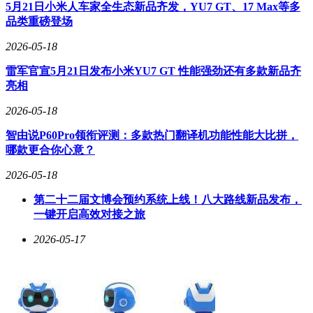
衔接，即使自动驾驶系统临时降级，车辆仍能保持稳定行驶状
5月21日小米人车家全生态新品齐发，YU7 GT、17 Max等多
态直至恢复。新增的"接管原因反馈"功能允许用户选择手动接
品类重磅登场
管的具体场景，系统将据此优化决策逻辑，形成数据闭环。
2026-05-18
用户交互层面，中控屏新增"无干预驾驶里程"统计功能，可实
时显示单次最长连续自动驾驶距离及历史累计数据。这些数据
雷军官宣5月21日发布小米YU7 GT 性能强劲还有多款新品齐
不仅帮助用户了解系统可靠性，也为特斯拉的算法训练提供珍
亮相
贵样本。据测试数据显示，更新后车辆在复杂城市道路的接管
2026-05-18
频率降低至每120公里一次，较之前版本提升60%。
智由说P60Pro领衔评测：多款热门翻译机功能性能大比拼，
哪款更合你心意？
2026-05-18
第二十二届文博会预约系统上线！八大路线新品发布，
一键开启高效对接之旅
2026-05-17