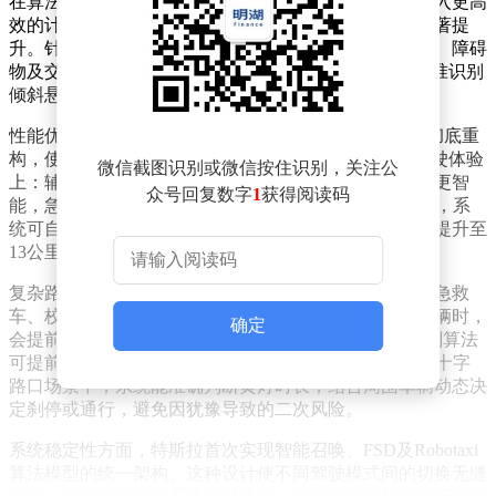
在算法层面，新版本重构了神经网络训练框架，通过引入更高
效的计算模型，使车辆在极端天气下的环境感知能力显著提
升。针对大雾、暗光等低能见度场景，系统对道路边界、障碍
物及交通标识的识别准确率提高30%，尤其在夜间可精准识别
倾斜悬挂的树枝、施工路障等非常规障碍物。
性能优化方面，特斯拉采用MLIR技术对AI编译器进行彻底重
构，使系统响应速度提升20%。这一改进直接体现在驾驶体验
微信截图识别或微信按住识别，关注公
上：辅助驾驶状态下车辆变道更加平顺，跟车距离保持更智
众号回复数字
1
获得阅读码
能，急加速/减速现象减少85%。停车功能迎来重大升级，系
统可自动识别并标注可用车位，智能召唤功能最高时速提升至
13公里，在狭窄车位中的操作精度达到厘米级。
复杂路况处理能力是本次更新的核心亮点。系统新增对急救
车、校车等特种车辆的专项识别模块，当检测到这类车辆时，
确定
会提前300米启动避让策略。面对突然窜出的动物，预判算法
可提前1.5秒触发减速，较旧版本反应时间缩短40%。在十字
路口场景中，系统能准确判断黄灯时长，结合周围车辆动态决
定刹停或通行，避免因犹豫导致的二次风险。
系统稳定性方面，特斯拉首次实现智能召唤、FSD及Robotaxi
算法模型的统一架构。这种设计使不同驾驶模式间的切换无缝