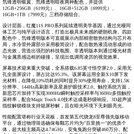
氘锋透明银翼、氘锋透明暗夜两种配色，并提供
12GB+256GB（6199元）、16GB+512GB（6999元）、
16GB+1TB（7999元）三档存储组合。
设计层面，红魔11S PRO系列延续透明美学基因，通过光哑同
体工艺与纯平设计语言，打造出极具未来感的硬朗机身。四款
配色中，氘锋透明版本可直观展示内部精密散热结构与芯片布
局，水冷管外露部分采用极简设计，配合散热液流动形成的动
态光效，营造出强烈的科技氛围。非透明版本则通过哑光材质
与金属质感边框的碰撞，呈现出低调而凌厉的视觉效果。
屏幕技术迎来重大突破，全系搭载6.85英寸悟空屏2.0，采用无
孔全面屏设计，屏占比达95.3%。该屏幕运用全新X10屏下发
光材料，在降低10%功耗的同时提升30%使用寿命，支持1.5K
分辨率、144Hz高刷新率及星盾护眼技术2.0。触控系统方面，
新思芯片加持下实现3000Hz瞬时触控采样率与360Hz多指触控
采样率，配合Magic Touch 4.0技术达成毫秒级响应。3D超声波
指纹解锁模块支持熄屏秒解，且在暗光环境下无刺眼亮光。
性能配置堪称行业天花板，首发第五代骁龙8至尊领先版移动
平台，通过物理筛选确保每颗芯片均为"百里挑一"的优质个
体，超大核主频高达4.74GHz，安兔兔跑分突破460万分。配