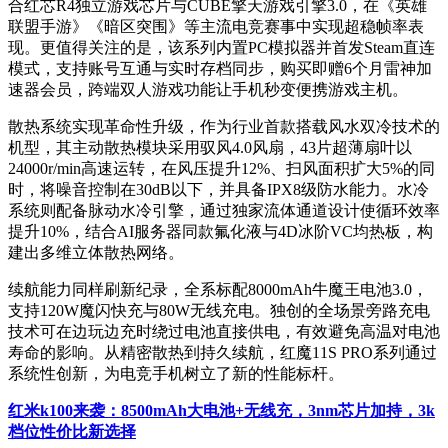
合红芯R4独立游戏芯片与CUBE擎天游戏引擎3.0，在《英雄
联盟手游》《暗区突围》等主流电竞赛事中实现超稳帧率表
现。更值得关注的是，该系列内置PC模拟器并首发Steam直连
模式，支持账号互通与实时存档同步，购买即赠6个月雷神加
速器会员，跨端双人游戏功能让手机秒变便携游戏主机。
散热系统实现革命性升级，作为行业首款搭载风水双冷技术的
机型，其主动散热模块采用驭风4.0风扇，43片超薄扇叶以
24000r/min高速运转，在风压提升12%、扫风面积扩大5%的同
时，将噪音控制在30dB以下，并具备IPX8级防水能力。水冷
系统则配备脉动水冷引擎，通过独家流体通道设计使循环效率
提升10%，结合AI服务器同款氟化液与4D冰阶VC均热板，构
建出多维立体散热网络。
续航能力同样刷新纪录，全系标配8000mAh牛魔王电池3.0，
支持120W魔闪快充与80W无线充电。独创的全场景旁路充电
技术可在边玩边充时绕过电池直接供电，有效避免高温对电池
寿命的影响。从精密散热到持久续航，红魔11S PRO系列通过
系统性创新，为电竞手机树立了新的性能标杆。
红米k100来袭：8500mAh大电池+无线充，3nm芯片加持，3k
档位性价比新选择