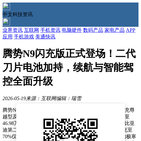
中文科技资讯
业界资讯
互联网
手机资讯
电脑硬件
数码产品
家电产品
APP
应用
手机游戏
美通快讯
腾势N9闪充版正式登场！二代
刀片电池加持，续航与智能驾
控全面升级
2026-05-19
来源：互联网
编辑：瑞雪
腾势N9闪充版近日正式登陆市场，推出闪充尊荣型、闪充尊
越型及闪充旗舰型三款配置，官方指导价区间为40.98万至
46.98万元。这款新车以超快补能技术为核心亮点，搭载比亚
迪第二代刀片电池与闪充系统，常温环境下电量从10%充至
70%仅需5分钟，充至97%仅需9分钟。即使在零下30℃的极寒