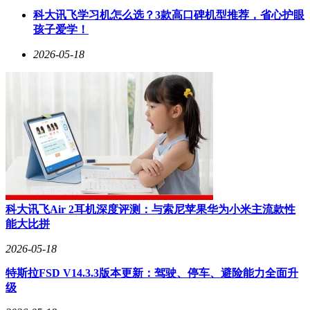
科大讯飞学习机怎么选？3款高口碑机型推荐，省心护眼
孩子爱学！
2026-05-18
科大讯飞Air 2耳机深度评测：与索尼苹果华为小米主流款性
能大比拼
2026-05-18
特斯拉FSD V14.3.3版本更新：驾驶、停车、避险能力全面升
级