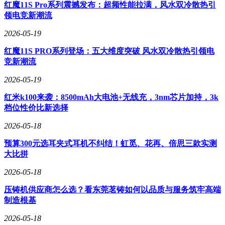
红魔11S Pro系列震撼发布：超频性能拉满，风水双冷散热引
底盘系统荣获2025中国十佳底盘及最佳智能奖双项认证，云
领电竞新潮流
辇-A双腔闭式空气悬架搭配前双叉臂/后五连杆独立悬架，辅
2026-05-19
以六活塞固定卡钳，在舒适性与操控性之间实现精准调校。从
超快补能到智能座舱，从极致性能到越级底盘，腾势N9闪充
红魔11S PRO系列登场：五大维度突破 风水双冷散热引领电
版以技术集群优势重新定义高端新能源市场标准，为消费者带
竞新潮流
来全维度升级的出行体验。
2026-05-19
红米k100来袭：8500mAh大电池+无线充，3nm芯片加持，3k
档位性价比新选择
2026-05-18
预算300元选耳夹式耳机不纠结！虹觅、花再、倍思三款实测
大比拼
2026-05-18
压铸机供应商怎么选？看东莞茗铸如何以品质与服务筑牢高端
制造根基
2026-05-18