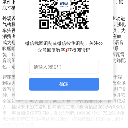
条件下，补能效率依然保持高效，仅比常温多耗时3分钟，彻
底打破低温充电瓶颈。
外观设计延续“顶天立地”的家族化语言，双星冕大灯与主动进
气格栅构成标志性前脸，下格栅通过镀铬饰条横向延伸，强化
车头视觉宽度。此次新增暗夜鎏金、夜阑银辉等车色选项，为
消费者提供更多个性化选择。内饰方面，新一代AI智能座舱
成为焦点，搭载DeepSeek满血版大模型，实现300毫秒级语音
微信截图识别或微信按住识别，关注公
唤醒响应，并支持10种方言识别。硬件配置上，9屏互联系
众号回复数字
1
获得阅读码
统、17.3英寸后排吸顶屏、50英寸AR-HUD及26扬声器帝瓦雷
音响组成豪华阵列，新增沉香褐、珊瑚红、琥珀棕三种内饰配
色，进一步升华腾势品牌的豪华基因。
智能驾驶领域，全系标配天神之眼5.0辅助驾驶系统，基于端
到端大模型与强化学习算法，实现城市领航、高速领航及全场
确定
景智能泊车功能。系统可应对窄路通行、多把掉头、红绿灯读
秒、施工避障等复杂场景，高速爆胎时更可自动语音提示并安
全靠边停车。动力层面，易三方整车智能控制技术平台持续发
力，插混专用2.0T发动机与前后三电机组合输出680kW综合功
率，零百加速仅需3.7秒，百公里制动距离36.4米。75.264kWh
电池组支持CLTC纯电续航420km，综合续航达1520km，兼顾
性能与续航平衡。