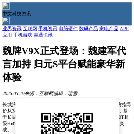
中文科技资讯
业界资讯
互联网
手机资讯
电脑硬件
数码产品
家电产品
APP
应用
手机游戏
美通快讯
魏牌V9X正式登场：魏建军代
言加持 归元S平台赋能豪华新
体验
2026-05-19
来源：互联网
编辑：瑞雪
长城汽车旗下魏牌全新旗舰车型V9X正式登陆市场，官方指导
价从34.98万元起。这款定位为"AI豪华六座旗舰"的新车，基
于长城汽车耗时六年打造的归元S平台开发，全系标配2.0T超
级Hi4混动架构，标志着长城在高端新能源领域的又一次突
破。