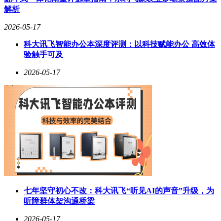
转弯半径5.1米）、双向20°后轮转向（支持蟹行模式）以及
解析
100mm悬架调节幅度的双腔闭式空气弹簧。官方测试数据显
示，车辆在160km/h时速下发生单侧双轮爆胎时，仍能保持车
2026-05-17
身稳定。
科大讯飞智能办公本深度评测：以科技赋能办公 高效体
验触手可及
2026-05-17
七年坚守初心不改：科大讯飞“听见AI的声音”升级，为
听障群体架沟通桥梁
2026-05-17