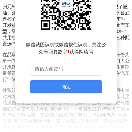
归元S平台作为长城汽车当前最高规格的技术底座，实现了燃
油、混动、插混、纯电、氢能五种动力形式的兼容。该平台底
盘核心结构实现100%通用，零部件通用率超过90%，为车型
开发提供了极高的灵活性。魏牌V9X作为该平台的首款量产车
型，采用模块化设计理念，整车解构为49个核心模块及329个
共用组件，提供行政加长版、豪华家庭版、豪华加长版三种配
置选择。
微信截图识别或微信按住识别，关注公
众号回复数字
1
获得阅读码
在品牌建设方面，长城汽车董事长魏建军首次以创始人身份为
单一车型提供终身代言服务。这位以姓氏命名品牌的掌门人公
开承诺，将亲自监督从车辆交付到售后服务的全流程，并定期
带领高管团队巡查经销网点，确保服务质量。这一举措在汽车
行业尚属首次，彰显了品牌对产品品质的自信。
确定
外观设计上，V9X深度融合东方建筑美学元素。前脸采用中轴
对称布局，配备贯穿式LED灯带与可点亮悬浮车标，其设计灵
感源自保定直隶总督署门前的标志性旗杆。主动闭合式进气格
栅在优化空气动力学性能的同时，下包围集成的智驾状态指示
灯增添了科技感。车身侧面线条简洁有力，提供纯色及"天地
交泰"紫金双色两种涂装方案，搭配21英寸轮毂，营造出强烈
的视觉冲击力。车尾的贯穿式飞檐烽火台尾灯与前脸设计形成