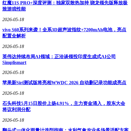
完美呼应，辨识度极高。
红魔11S PRO+深度评测：独家双散热加持 骁龙领先版释放极
致游戏性能
作为大型SUV，V9X的车身尺寸达到5299/2025/1825mm，轴
距长达3150mm，各项数据均超越同级主流六座SUV。智能化
2026-05-18
配置方面，新车搭载行业首创的双VLA大模型架构，将座舱
vivo S60系列来袭！全系3D超声波指纹+7200mAh电池，亮点
智能与行车智能深度融合。座舱系统具备人物识别、主动关怀
配置全解析
功能，并能根据用户偏好自动调节环境参数；行车智能体则支
持语音控车、防御性驾驶及复杂场景理解，配合可投射6种驾
2026-05-18
驶辅助场景的HiLight智慧大灯，大幅提升了行车安全性。
英伟达持续布局AI领域：正洽谈领投印度生成式AI公司
安全性能是V9X的另一大亮点。车身采用高强度材料打造，高
Simplismart
强钢、镁合金及铝合金占比达88.8%，最高强度达2200MPa。
主动安全系统配备支持120km/h时速刹停的AEB功能，以及可
2026-05-18
主动转向避让的AES系统。电池组采用6层底部防护与9重热失
苹果新Siri测试版将亮相WWDC 2026 自动删记录功能成亮点
控防护设计，确保极端情况下的安全性。车内环境达到母婴级
抗菌标准，核心控制系统满足ASIL D最高功能安全等级，敏
2026-05-18
感信息全部本地化处理。
石头科技5月15日股价上扬4.91%，主力资金涌入，股东大会
动力系统方面，2.0T超级Hi4混动系统在满电与馈电状态下均
将议利润分配
可实现4秒级的零百加速性能。WLTC工况下馈电油耗仅为
6.3L/100km，CLTC综合续航里程达1700km。底盘配置堪称豪
2026-05-18
华，X/Y/Z三向协同的超级智慧底盘支持虚拟轴距调节（最小
翻斗式一体化雨量计选型指南：水利气象农业多场景适配方案