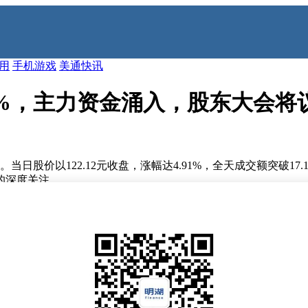
应用
手机游戏
美通快讯
91%，主力资金涌入，股东大会
当日股价以122.12元收盘，涨幅达4.91%，全天成交额突破17.
的深度关注。
1.63亿元，占成交额比重达9.52%，显示机构投资者对标
射出专业机构与中小投资者对后市判断的差异。市场分析人士指出，
京昌平总部召开2025年度股东大会，会议采用现场与网络投票
将推进公司章程修订工作，旨在完善治理结构、提升决策透明度
根据披露信息，管理层将提交包含现金分红与股权激励的综合方
重视。现场会议选址石头科技大厦，为股东与管理层搭建了直接