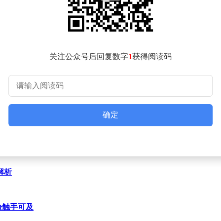
辑转变。随着国家创新驱动战略深化，具备核心技术优势的企业
其时，利润分配方案等关键议题的讨论结果，或将直接影响市场
动作释放积极信号，但科技企业仍面临技术迭代、市场竞争等多
会议决议的解读可能引发股价波动，这要求参与者保持风险意识
关注公众号后回复数字
1
获得阅读码
确定
解析
验触手可及