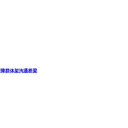
听障群体架沟通桥梁