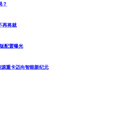
局？
不再将就
国行版配置曝光
能源重卡迈向智能新纪元