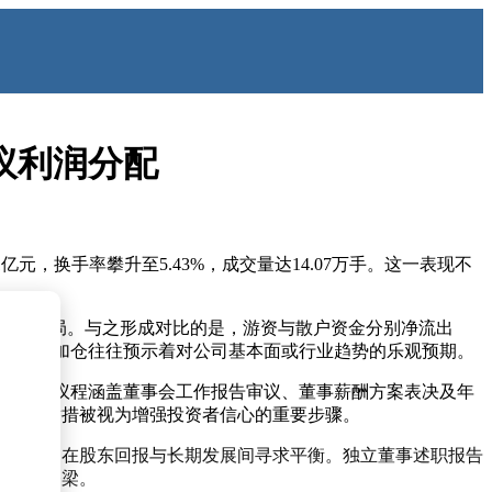
将议利润分配
1亿元，换手率攀升至5.43%，成交量达14.07万手。这一表现不
的的积极布局。与之形成对比的是，游资与散户资金分别净流出
主力资金持续加仓往往预示着对公司基本面或行业趋势的乐观预期。
并行机制。议程涵盖董事会工作报告审议、董事薪酬方案表决及年
，这些举措被视为增强投资者信心的重要步骤。
案，试图在股东回报与长期发展间寻求平衡。独立董事述职报告
沟通的桥梁。