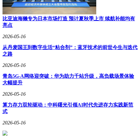
比亚迪海獭专为日本市场打造 预计夏秋季上市 续航补能均有
亮点
2026-05-16
从丹麦国王到数字生活“粘合剂”：蓝牙技术的前世今生与迭代
之路
2026-05-16
青岛5G-A网络迎突破：华为助力千站升级，高负载场景体验
大幅提升
2026-05-16
算力存力双轮驱动：中科曙光引领AI时代先进存力实践新范
式
2026-05-16