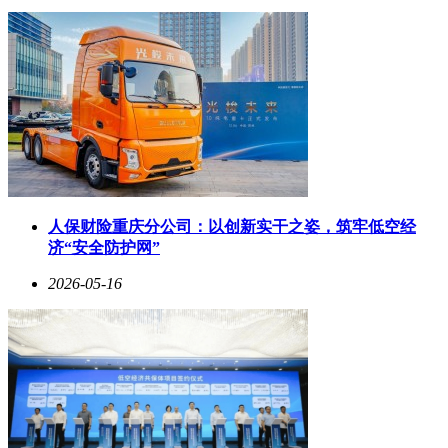
TOD发展模式，不仅优化了城市空间布局，更为居民提供了
便捷的出行体验。
项目总净用地面积51.8亩，总计容建筑面积107100㎡，容积率
2T3，总层高21-25层。目前推出的59号地块为现房销售，包含
6栋住宅共462套，主力户型为143-162㎡的精装四房双卫设
计。装修标准达4040元/㎡，单价区间2.5-3万元/㎡，总价范围
143㎡户型350-420万元，162㎡户型390-530万元。物业由招商
积余提供服务，物业费为4.18元/㎡/月。
在规划设计方面，天樾境C区创新性地融合了公园引领
（POD）、交通引导（TOD）、活力引动（VOD）的"3D融
人保财险重庆分公司：以创新实干之姿，筑牢低空经
合"理念。项目西侧毗邻招商蛇口在建的396米超塔地标，与规
济“安全防护网”
划中的300米商务地标形成双塔辉映的城市天际线。社区内部
2026-05-16
以"川西秘境"为主题，通过自然高差打造双环两廊、川西十景
的园林景观，将架空层泛会所与景观体系无缝衔接，营造
出"宅中赏峰景、公园游绮境"的居住意境。