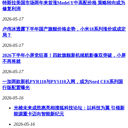
特斯拉美国市场两年来首涨Model Y中高配价格 策略转向或为
修复利润
2026-05-17
卢伟冰透露下半年国产旗舰价格走势，小米18系列涨价或成定
局？
2026-05-17
2026下半年小屏党狂喜！四款旗舰新机续航影像双突破，小屏
不再将就
2026-05-17
一加两款新机PYR110与PYS110入网，或为Nord CE6系列国
行版配置曝光
天府新区作为国家级新区，承担着国家重大发展和改革开放战
2026-05-16
略任务。招商时代公园天樾境C区坐落于天府总部商务区核心
区域，这里以公园城市为设计理念，规划面积达28.6平方公
光梭未来成胜惠亮相搜狐科技论坛：以科技为翼 引领新
里，其中中央核心区8.5平方公里。项目周边交通网络发达，
能源重卡迈向智能新纪元
6/19/16/26/S5等5条地铁线路覆盖全域，实现与双机场、天府
高铁站及传统主城的高效互联。这种以公共交通为导向的
2026-05-16