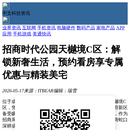
中文科技资讯
业界资讯
互联网
手机资讯
电脑硬件
数码产品
家电产品
APP
应用
手机游戏
美通快讯
招商时代公园天樾境C区：解
锁新奢生活，预约看房享专属
优惠与精装美宅
2026-05-17
来源：ITBEAR
编辑：瑞雪
位于成都市双流区厦门路西段1998号的招商时代公园天樾境C
区，凭借其优越的地理位置和独特的规划设计，成为天府新区
备受瞩目的高端住宅项目。该项目由招商蛇口倾力打造，作为
招商局集团旗下城市综合开发运营板块的旗舰企业，招商蛇口
深耕成都13年，始终与城市发展同频共振。