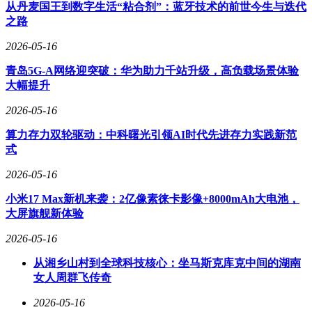
从丹麦国王到数字生活“粘合剂”：蓝牙技术的前世今生与迭代
尽管田川博英承认RACCO短期内难以实现盈利，但强调比亚
之路
迪将通过稳定的产品交付与优质服务，逐步在日本市场建立品
牌认知。这一战略与比亚迪在欧洲、东南亚等市场的布局形成
2026-05-16
呼应，显示其全球化扩张中更注重长期市场培育与本地化深
青岛5G-A网络迎突破：华为助力千站升级，高负载场景体验
耕。
大幅提升
2026-05-16
算力存力双轮驱动：中科曙光引领AI时代先进存力实践新范
式
2026-05-16
小米17 Max新机来袭：2亿像素徕卡影像+8000mAh大电池，
大屏旗舰新体验
2026-05-16
从湘乡山村到全球科技核心：坐马斯克库克中间的湖南
女人周群飞传奇
2026-05-16