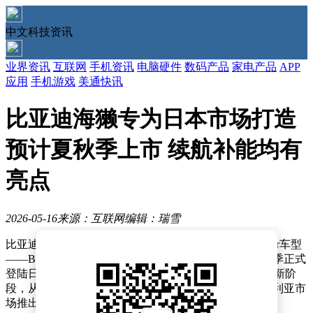
中文科技资讯
业界资讯
互联网
手机资讯
电脑硬件
数码产品
家电产品
APP
应用
手机游戏
美通快讯
比亚迪海獭专为日本市场打造
预计夏秋季上市 续航补能均有
亮点
2026-05-16
来源：互联网
编辑：瑞雪
比亚迪近日宣布，其专为日本市场打造的首款纯电K-Car车型
——BYD RACCO（中文名“海獭”），计划于今年夏秋季正式
登陆日本市场。这一举措标志着比亚迪全球化战略迈入新阶
段，从产品输出转向“深度本地化研发”，此前针对澳大利亚市
场推出的Shark皮卡已展现类似策略。