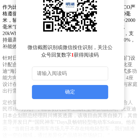
作为比亚迪首款为单一海外市场独立开发的车型，RACCO严
格遵循日本K-Car法规标准，车身尺寸为3395×1475×1800毫
米，轴距2490毫米，完美契合“长宽高不超过3400×1480×2000
毫米”的限定。动力系统采用前置前驱单电机布局，搭载
20kWh磷酸铁锂电池，WLTC工况下续航里程达180公里，支
持最高100kW直流快充，30分钟即可将电量从30%充至80%，
补能效率显著优于同级燃油车型。
微信截图识别或微信按住识别，关注公
众号回复数字
1
获得阅读码
针对日本城市狭窄道路的使用场景，RACCO创新采用四门设
计配合后排双侧滑门，大幅提升停车便利性。内饰延续比亚
迪“海洋美学”理念，右舵布局搭配悬浮式中控屏与三辐式多功
能方向盘，全系标配L2+级辅助驾驶系统。空间布局上，4座
设计在有限尺寸下最大化利用车内空间，满足日常通勤与家庭
出行需求。
确定
定价策略方面，RACCO官方指导价约为250万日元（约合人
民币10.7万元），精准切入日本主流轻型车价格区间。比亚迪
日本企划部总经理田川博英透露，该项目由其亲自操刀，其曾
主导开发日产“国民神车”Days及畅销轻型电动车Sakura。他表
示：“当前日本乘用车市场几乎不存在纯电轻型车，我们瞄准
这一空白领域，通过差异化产品填补市场缺口。”