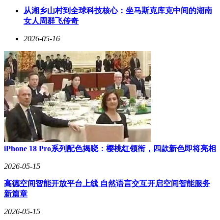
验室推动“产学研用”深度融合，开展风险机理溯源、行业标准
从湘乡山村到全球科技核心：坐马斯克库克中间的湖南
制定等工作，为企业提供智能风险减量服务。重庆一家无人机
女人周群飞传奇
制造企业的安全总监表示，实验室帮助企业分析重庆山城特有
的气流风险和建筑物遮挡问题，提前避开隐患，实现了从“事
2026-05-16
后赔”到“事前防”的转变。
在制度创新方面，人保财险重庆分公司同样走在前列。该公司
牵头行业结合重庆“超大城市+山地特色”的复杂运行场景，开
发了《重庆市无人驾驶航空器第三者责任保险（低空共保体专
用）》条款，将空中碰撞、突发恶劣天气等特有风险纳入保障
范围。2026年3月，分公司作为首席承保人，联合18家共保体
成员单位，签发了重庆市实施无人驾驶航空器责任保险强制投
保试点的“首张保单”，为某低空科技公司的无人机提供4260万
元风险保障，标志着全国低空经济领域责任保险强制投保机制
实现“零的突破”，为全国低空保险制度创新提供了“重庆样
iPhone 18 Pro系列配色揭晓：樱桃红领衔，四款新色即将亮相
本”。
2026-05-15
在服务实践上，人保财险重庆分公司精准“量身定制”保障方
高德空间智能开放平台上线 自然语言交互开启空间智能服务
案。针对本地重载无人直升机研发企业的核心保障需求，该公
新篇章
司创新推出“保险+服务+维修”合作模式，不仅保障产品安全，
还涵盖后续运营维护，并成功助力该项目纳入国家首台套保险
2026-05-15
补偿目录，支持“重庆造”低空装备走向更广阔的市场。这一案