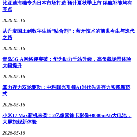
比亚迪海獭专为日本市场打造 预计夏秋季上市 续航补能均有
亮点
2026-05-16
从丹麦国王到数字生活“粘合剂”：蓝牙技术的前世今生与迭代
之路
2026-05-16
青岛5G-A网络迎突破：华为助力千站升级，高负载场景体验
大幅提升
2026-05-16
算力存力双轮驱动：中科曙光引领AI时代先进存力实践新范
式
2026-05-16
小米17 Max新机来袭：2亿像素徕卡影像+8000mAh大电池，
为进一步降低低空经济风险，人保财险重庆分公司聚焦“风险
大屏旗舰新体验
减量”。2025年12月，在相关部门指导下，该公司牵头筹建
2026-05-16
的“全国首个低空经济共保体风险减量实验室”在重庆揭牌。实