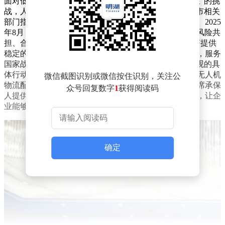
面对低空经济“风险新、保额高、单一机构承保能力有限”的挑
战，人保财险重庆分公司主动担当“探路先锋”。在重庆市相关
部门指导下，该公司牵头组建全国首个低空经济共保体。2025
年8月，19家保险机构联合签署《共保体章程》，通过“风险共
担、合作共赢”的模式，整合国内保险资源，为低空经济提供
稳定的风险保障。人保财险重庆分公司相关负责人表示，服务
国家战略不能只算“小账”，共保体模式是践行正确政绩观的具
体行动。这一模式也得到了企业的认可，重庆一家从事无人机
微信截图识别或微信按住识别，关注公
物流配送的公司负责人称，共保体成立后，人保作为首席承保
众号回复数字
1
获得阅读码
人提供了稳定的承保方案，保费成本下降，保障更全面，让企
业能够放开手脚发展。
确定