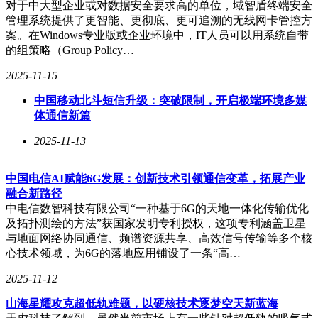
对于中大型企业或对数据安全要求高的单位，域智盾终端安全
硬盘、网盘等不同存储介质上。这样一来，即使文件被误删，
管理系统提供了更智能、更彻底、更可追溯的无线网卡管控方
也能迅速从备份中找回。同时，对于部分重要文档，还可以设
案。在Windows专业版或企业环境中，IT人员可以用系统自带
置特殊访问权限，防止非必要的删除操作。
的组策略（Group Policy…
2025-11-15
如果你经常将文件上传到云端进行备份，那么找回误删文件将
中国移动北斗短信升级：突破限制，开启极端环境多媒
变得更加容易。只需登录网盘账号，在服务器上找到需要恢复
体通信新篇
的文件，然后下载到本地即可。这种方法不受设备限制，随时
随地都能使用。但需要注意的是，云存储有存储容量限制，且
2025-11-13
需要在文件丢失前完成上传操作。
最后，当你打算找回误删的文件时，请务必注意一些关键点。
中国电信AI赋能6G发展：创新技术引领通信变革，拓展产业
首先，避免向原存储介质写入任何新内容，以免数据被覆盖。
融合新路径
其次，提前准备好数据恢复工具，并熟悉其基本使用方法。这
中电信数智科技有限公司“一种基于6G的天地一体化传输优化
样，在遇到文件丢失的情况时，你才能冷静应对，通过合适的
及拓扑测绘的方法”获国家发明专利授权，这项专利涵盖卫星
方法成功恢复文件。
与地面网络协同通信、频谱资源共享、高效信号传输等多个核
心技术领域，为6G的落地应用铺设了一条“高…
总之，误删文件并不可怕，只要我们掌握了正确的方法和技
巧，就有可能找回那些宝贵的资料。因此，建议大家在日常使
2025-11-12
用电脑时，谨慎操作、及时备份，以确保数据安全无忧。
山海星耀攻克超低轨难题，以硬核技术逐梦空天新蓝海