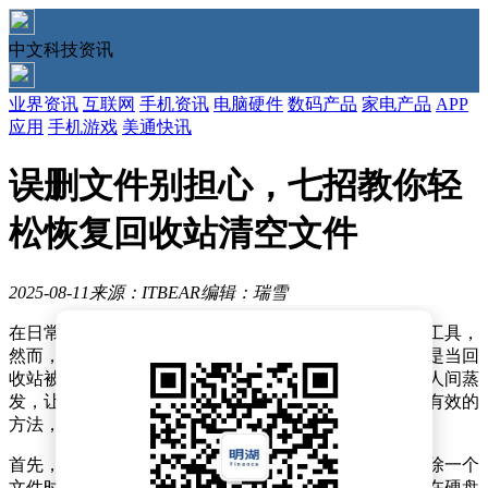
中文科技资讯
业界资讯
互联网
手机资讯
电脑硬件
数码产品
家电产品
APP
应用
手机游戏
美通快讯
误删文件别担心，七招教你轻
松恢复回收站清空文件
2025-08-11
来源：ITBEAR
编辑：瑞雪
在日常生活中，电脑已成为我们工作与学习不可或缺的工具，
然而，误删文件的情况时有发生，令人头疼不已。尤其是当回
收站被清空后，那些重要的文档、照片或视频仿佛瞬间人间蒸
发，让人心急如焚。但别担心，今天我们就来探讨几种有效的
方法，帮助你在文件被误删后找回宝贵的资料。
首先，了解文件删除的原理至关重要。当你从电脑中删除一个
文件时，操作系统并不会立即清除文件数据，而是将其在硬盘