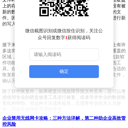
上的存储位置标记为可覆盖。这意味着，只要这些位置没有被
新的数据占据，你就有可能通过特定的手段找回被删除的文
件。因此，在发现文件丢失后，尽量避免在该存储区域进行新
的写入操作，以免数据被覆盖。
微信截图识别或微信按住识别，关注公
众号回复数字
1
获得阅读码
接下来，我们可以考虑借助专业的数据恢复软件。市面上有许
多这类软件可供选择，它们能够扫描硬盘上被标记为可覆盖的
区域，尝试找回已删除的文件。以Superrecovery为例，这款软
件功能强大，操作简便，是许多用户找回误删文件的首选工
具。在使用时，请务必按照软件的提示进行操作，选择合适的
确定
恢复模式和存储位置。完成扫描后，你可以预览列出的文件，
确认无误后点击恢复按钮即可。
除了软件恢复外，如果硬盘出现故障导致文件丢失，还可以考
虑使用专业的硬盘修复工具进行修复，或者寻求专业的数据恢
复机构帮助。但这种方法成本较高，且需要专业技术人员操
作，因此在选择时需谨慎考虑。
企业禁用无线网卡攻略：三种方法详解，第二种助企业高效管
当然，预防总是胜于治疗。为了避免文件误删带来的麻烦，我
控风险
们应该养成良好的备份习惯。可以将重要资料定期备份到移动