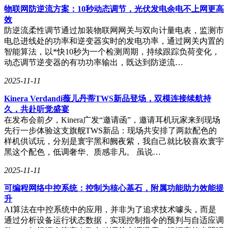
物联网防逆流方案：10秒动态调节，光伏发电余电不上网更高
效
防逆流柔性调节通过加装物联网网关与双向计量电表，监测市
电总进线处的功率和逆变器实时的发电功率，通过网关内置的
智能算法，以*快10秒为一个检测周期，持续跟踪负荷变化，
动态调节逆变器的有功功率输出，既达到防逆流…
2025-11-11
Kinera Verdandi薇儿丹蒂TWS新品登场，双模连接续航持
久，共赴听觉盛宴
在发布会前夕，Kinera广发“邀请函”，邀请耳机玩家来到现场
先行一步体验这支旗舰TWS新品：现场共安排了两款配色的
样机供试玩，分别是寰宇黑和阙夜紫，我自己就比较喜欢寰宇
黑这个配色，低调奢华、质感非凡。 虽说…
2025-11-11
可编程网络中控系统：控制为核心基石，附属功能助力效能提
升
AI算法在中控系统中的应用，并非为了追求技术噱头，而是
通过分析设备运行状态数据，实现控制指令的预判与自适应调