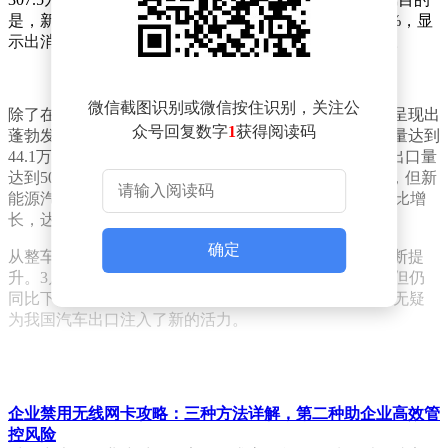
是，新能源汽车在新车总销量中的占比已经攀升至41.2%，显
示出消费者对新能源汽车的强烈需求和市场的快速接纳。
微信截图识别或微信按住识别，关注公
除了在国内市场的亮眼表现，我国新能源汽车的出口也呈现出
众号回复数字
1
获得阅读码
蓬勃发展的态势。数据显示，第一季度新能源汽车出口量达到
44.1万辆，同比增长43.9%。特别是在3月份，汽车整体出口量
达到50.7万辆，虽然传统燃料汽车出口量环比下降7.5%，但新
能源汽车出口量却实现了20.1%的环比增长和26.8%的同比增
长，达到15.8万辆。
确定
从整车出口的情况来看，我国汽车的海外影响力正在不断提
升。3月份，虽然传统燃料汽车出口量环比增长12.7%，但仍
同比下降7.5%；相比之下，新能源汽车出口的强劲增长无疑
为我国汽车出口注入了新的活力。
企业禁用无线网卡攻略：三种方法详解，第二种助企业高效管
控风险