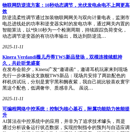
物联网防逆流方案：10秒动态调节，光伏发电余电不上网更高
效
防逆流柔性调节通过加装物联网网关与双向计量电表，监测市
电总进线处的功率和逆变器实时的发电功率，通过网关内置的
智能算法，以*快10秒为一个检测周期，持续跟踪负荷变化，
动态调节逆变器的有功功率输出，既达到防逆流…
2025-11-11
Kinera Verdandi薇儿丹蒂TWS新品登场，双模连接续航持
久，共赴听觉盛宴
在发布会前夕，Kinera广发“邀请函”，邀请耳机玩家来到现场
先行一步体验这支旗舰TWS新品：现场共安排了两款配色的
样机供试玩，分别是寰宇黑和阙夜紫，我自己就比较喜欢寰宇
黑这个配色，低调奢华、质感非凡。 虽说…
2025-11-11
可编程网络中控系统：控制为核心基石，附属功能助力效能提
升
AI算法在中控系统中的应用，并非为了追求技术噱头，而是
通过分析设备运行状态数据，实现控制指令的预判与自适应调