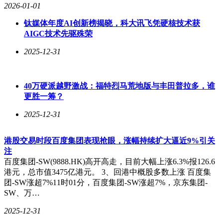
2026-01-01
钛媒体年度AI创新榜揭晓，科大讯飞凭硬核技术获
AIGC技术先驱殊荣
2025-12-31
40万硬派越野激战：福特烈马荒地版与丰田普拉多，谁
更胜一筹？
2025-12-31
港股交易时段百度集团表现抢眼，涨幅持续扩大逼近9%引关
注
百度集团-SW(9888.HK)高开高走，目前大幅上涨6.3%报126.6
港元，总市值3475亿港元。 3、回港中概股多数上涨 百度集
团-SW涨超7%11时01分，百度集团-SW涨超7%，京东集团-
SW、万…
2025-12-31