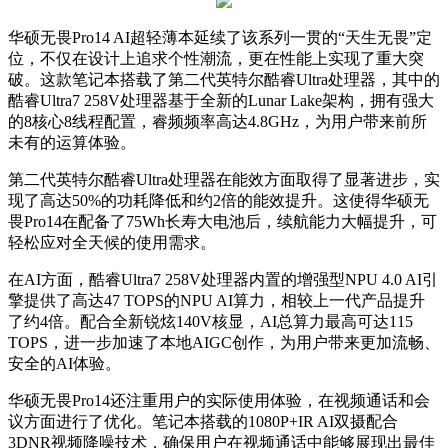
华硕无畏Pro14 AI超轻薄本延续了该系列一贯的“天生无畏”定
位，不仅在设计上追求个性潮流，更在性能上实现了重大突
破。这款笔记本搭载了第二代英特尔酷睿Ultra处理器，其中的
酷睿Ultra7 258V处理器基于全新的Lunar Lake架构，拥有强大
的8核心8线程配置，睿频频率高达4.8GHz，为用户带来前所
未有的运算体验。
第二代英特尔酷睿Ultra处理器在能效方面取得了显著进步，实
现了高达50%的功耗降低和约2倍的能效提升。这使得华硕无
畏Pro14在配备了75Wh长寿大电池后，续航能力大幅提升，可
轻松应对全天候的使用需求。
在AI方面，酷睿Ultra7 258V处理器内置的增强型NPU 4.0 AI引
擎提供了高达47 TOPS的NPU AI算力，相较上一代产品提升
了约4倍。配合全新锐炫140V核显，AI总算力最高可达115
TOPS，进一步加速了本地AIGC创作，为用户带来更加流畅、
安全的AI体验。
华硕无畏Pro14还注重用户的实际使用体验，在视频通话和会
议方面进行了优化。笔记本搭载的1080P+IR AI双摄配合
3DNR视频降噪技术，确保用户在视频通话中能够展现出最佳