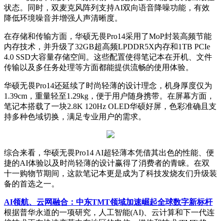
状态。同时，双麦克风阵列支持AI双向语音降噪功能，有效
降低环境噪音并增强人声清晰度。
在存储和传输方面，华硕无畏Pro14采用了MoP封装高频节能
内存技术，并升级了32GB超高频LPDDR5X内存和1TB PCIe
4.0 SSD大容量存储空间。这些配置使得笔记本在开机、文件
传输以及多任务处理等方面都能提供流畅的使用体验。
华硕无畏Pro14还延续了时尚轻薄的设计理念，机身厚度仅为
1.39cm，重量轻至1.29kg，便于用户随身携带。在屏幕方面，
笔记本搭载了一块2.8K 120Hz OLED华硕好屏，色彩准确且支
持多种色域切换，满足专业用户的需求。
综合来看，华硕无畏Pro14 AI超轻薄本凭借其出色的性能、便
捷的AI体验以及时尚轻薄的设计赢得了消费者的青睐。在双
十一购物节期间，这款笔记本更是成为了科技发烧友们升级装
备的首选之一。
AI领航、云网融合：中东TMT领域加速崛起全球数字新标杆
根据普华永道的一项研究，人工智能(AI)、云计算和下一代连