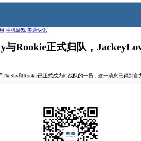
应用
手机游戏
美通快讯
与Rookie正式归队，JackeyL
eShy和Rookie已正式成为iG战队的一员，这一消息已得到官
为流传，如今这些传言终于尘埃落定。据OBGG最新数据显示，这两位
积极争取AD位置的明星选手JackeyLove的加入。若能成功引进
猜测。是旨在提升战队的人气和影响力，还是真心追求更高的竞技成绩
众多明星选手的战队，必将在赛场上掀起新的波澜。