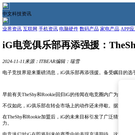
中文科技资讯
业界资讯
互联网
手机资讯
电脑硬件
数码产品
家电产品
APP
iG电竞俱乐部再添强援：TheShy
2024-11-11
来源：ITBEAR
编辑：瑞雪
电子竞技界迎来重磅消息，iG俱乐部再添强援。备受瞩目的选手Th
早前有关TheShy和Rookie回归iG的传闻在电竞圈内广
不仅如此，iG俱乐部在转会市场上的动作还未停歇。据透露，他们正在
在TheShy和Rookie加盟后，iG的未来目标引发了广泛
力。
电竞迷们对iG在即将到来的赛季中的表现充满期待。这支拥有