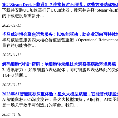
湖北Steam Deck下载遇阻？连接超时不用慌，这些方法助你畅
下载并安装UU加速器打开UU加速器，搜索并选择"Steam"在
的下载进度条重新开…
2025-11-11
毕马威进博会聚焦运营服务：以智能驱动，助企业迈向可持续
毕马威运营服务四大核心价值运营重塑（Operational Re
量在跨职能协作…
2025-11-11
解码细胞“对话”密码：单细胞转录组技术洞察疾病微环境奥秘
3. 通讯潜力： 如果细胞A表达配体，同时细胞Ｂ表达匹配的受体
TGF-β 阻断…
2025-11-11
2025年AI智能鼠标深度体验：星火大模型赋能，它能替代哪
AI智能鼠标2025深度测评：星火大模型加持，AI问答、A
是一场关于效率与创造力的革命。我们…
2025-11-10