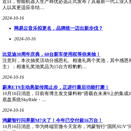
近日，智能机器人生产商优必选正式发布了其最新一代工业人形机器人
人以其更适应非结…
2024-10-16
网易云音乐拟更名，品牌统一迈出新步伐？
2024-10-16
比亚迪30周年庆典，60台新车使用权等你来抽！
注意到，本次抽奖活动分感恩礼、相逢礼两个奖池，其中感恩礼
主）；相逢礼奖池奖品为15台方程豹豹…
2024-10-16
蔚来ET9主动悬架传闻止步，正进行最后功能打磨！
10月16日消息，日前有博主发文爆料称“搭载在未来9上的集
底盘系统SkyRide・…
2024-10-16
鸿蒙智行问界新M7火了！今年已交付超16万台！
10月16日消息，华为终端官微今天宣布，鸿蒙智行“国民SUV”