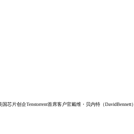
芯片创企Tenstorrent首席客户官戴维・贝内特（DavidBe