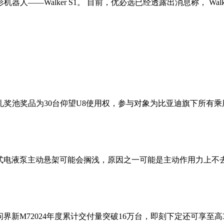
——Walker S1。 目前，优必选已经透露出消息称， Wal
奖池奖品为30台仰望U8使用权，参与对象为比亚迪旗下所有
成式电液泵主动悬架可能会搁浅，原因之一可能是主动作用力上不去
问界新M72024年度累计交付量突破16万台，即刻下定还可享至高