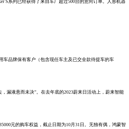
ker S系列已经获得了来自车厂超过500台的意向订单。人形机器
乘用车品牌保有客户（包含现任车主及已交全款待提车的车
，漏液悬而未决”。在去年底的2023蔚来日活动上，蔚来智能
35000元的购车权益，截止日期为10月31日。无独有偶，鸿蒙智