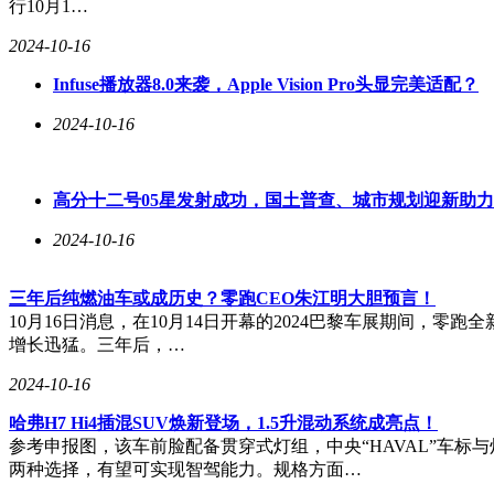
行10月1…
2024-10-16
Infuse播放器8.0来袭，Apple Vision Pro头显完美适配？
2024-10-16
高分十二号05星发射成功，国土普查、城市规划迎新助
2024-10-16
三年后纯燃油车或成历史？零跑CEO朱江明大胆预言！
10月16日消息，在10月14日开幕的2024巴黎车展期间，
增长迅猛。三年后，…
2024-10-16
哈弗H7 Hi4插混SUV焕新登场，1.5升混动系统成亮点！
参考申报图，该车前脸配备贯穿式灯组，中央“HAVAL”车
两种选择，有望可实现智驾能力。规格方面…