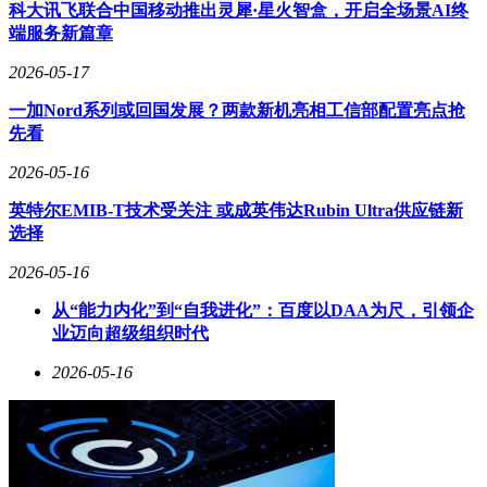
额617.4万元，折价率达17.91%。这种显著低于市价的交易方
科大讯飞联合中国移动推出灵犀·星火智盒，开启全场景AI终
式引发市场关注，但具体交易方及目的尚未披露。值得注意的
端服务新篇章
是，此类大宗交易通常涉及机构投资者或大股东的资产配置调
整。
2026-05-17
公司治理层面迎来重要日程，北京石头世纪科技股份有限公司
一加Nord系列或回国发展？两款新机亮相工信部配置亮点抢
宣布将于5月26日召开2025年年度股东大会。会议采用现场与
先看
网络投票并行机制，现场地点设在北京市昌平区总部会议室。
2026-05-16
审议事项涵盖董事会工作报告、董事薪酬方案、年度利润分配
预案及公司章程修订等核心议题，同时将听取独立董事述职及
英特尔EMIB-T技术受关注 或成英伟达Rubin Ultra供应链新
高管薪酬方案汇报。
选择
2026-05-16
从“能力内化”到“自我进化”：百度以DAA为尺，引领企
业迈向超级组织时代
2026-05-16