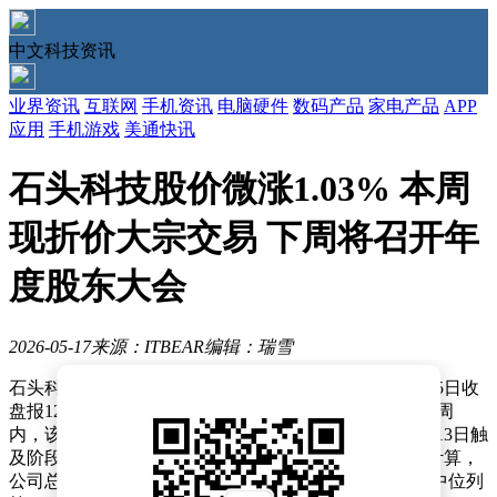
中文科技资讯
业界资讯
互联网
手机资讯
电脑硬件
数码产品
家电产品
APP
应用
手机游戏
美通快讯
石头科技股价微涨1.03% 本周
现折价大宗交易 下周将召开年
度股东大会
2026-05-17
来源：ITBEAR
编辑：瑞雪
石头科技（688169）近日股价呈现小幅波动，截至5月15日收
盘报122.12元，较前一周收盘价120.87元上涨1.03%。本周
内，该股价格波动区间为113.91元至124.98元，其中5月13日触
及阶段低点，5月15日创下本周最高价。按最新收盘价计算，
公司总市值达316.42亿元，在小家电行业20家上市公司中位列