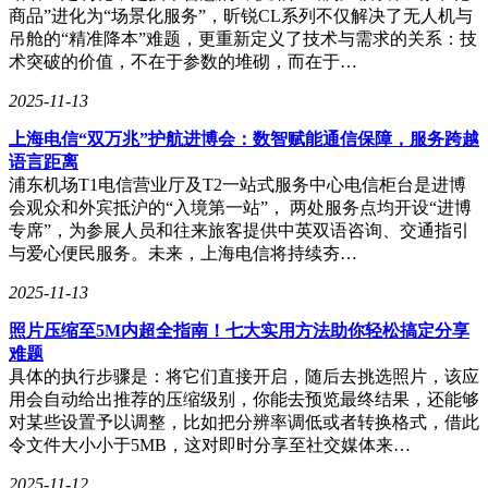
软故障自愈和无人化等能力。运维智能体协同RAN数字孪生
商品”进化为“场景化服务”，昕锐CL系列不仅解决了无人机与
系统是实现这一目标的关键技术路径。
吊舱的“精准降本”难题，更重新定义了技术与需求的关系：技
术突破的价值，不在于参数的堆砌，而在于…
5G-A作为当前技术演进的关键节点，正展现出巨大的应用价
值。它不仅在多个基础技术能力方面具备了下一代通信技术的
2025-11-13
雏形，还在制造业等多个领域实现了数智化改造的落地案例。
上海电信“双万兆”护航进博会：数智赋能通信保障，服务跨越
5G-A的大上行能力对于助力移动AI时代端侧AI应用的发展、
语言距离
提升沉浸式体验具有关键作用。
浦东机场T1电信营业厅及T2一站式服务中心电信柜台是进博
会观众和外宾抵沪的“入境第一站”， 两处服务点均开设“进博
专席”，为参展人员和往来旅客提供中英双语咨询、交通指引
在突破低能耗、精准定位和感知技术方面，5G-A无源物联网
与爱心便民服务。未来，上海电信将持续夯…
已广泛应用于工业生产、仓储物流以及社区管控等多个场景。
5G-A的大上行能力在直播、智慧交通、智慧工业等领域也展
2025-11-13
现出极高的应用价值。
照片压缩至5M内超全指南！七大实用方法助你轻松搞定分享
随着AI时代的到来，电信业面临着新的机遇和挑战。5G-A作
难题
为通往未来通信技术的桥梁，不仅在当下展现出巨大潜力，也
具体的执行步骤是：将它们直接开启，随后去挑选照片，该应
为下一代通信技术的到来奠定了基础。华为等科技企业在基础
用会自动给出推荐的压缩级别，你能去预览最终结果，还能够
技术创新方面的持续贡献，将推动通信行业更快拥抱信息爆炸
对某些设置予以调整，比如把分辨率调低或者转换格式，借此
的AI新时代。
令文件大小小于5MB，这对即时分享至社交媒体来…
2025-11-12