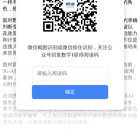
一样不可或缺，而网络通信技术则扮演着信息高速公路的角
色，推动着从万物互联向万物智联的跨越。
面对数据和算力需求的激增，对未来无线网络发展趋势的准确
判断变得至关重要。据预测，新兴AI应用、科学技术突破以
及政策导向将引领信息产业实现飞跃式发展，未来的通信能力
和计算能力将分别提升百倍至千倍乃至万倍。通信技术不仅是
连接人、机器、物理环境与数字世界的桥梁，更将成为推动未
微信截图识别或微信按住识别，关注公
来世界发展的核心力量之一。
众号回复数字
1
获得阅读码
面对新的挑战与需求，通信技术的迭代升级势在必行。当前，
5G-A技术正蓬勃发展，并在多个领域实现了令人瞩目的应用
案例，通信行业正全力冲刺，向下一代通信技术迈进。然而，
AI时代的到来也给通信行业提出了新的挑战。
确定
在消费端，端侧AI的快速发展和智能体的密集涌现，使得AI
服务趋于主动化、个性化和系统级。要实现这些高效的服务，
离不开大带宽、低时延等无线网络能力的支持。智能体需要迅
速调用各类服务，个人知识库数据和用户操作数据的高效传输
成为关键，以确保流畅且稳定的AI体验。