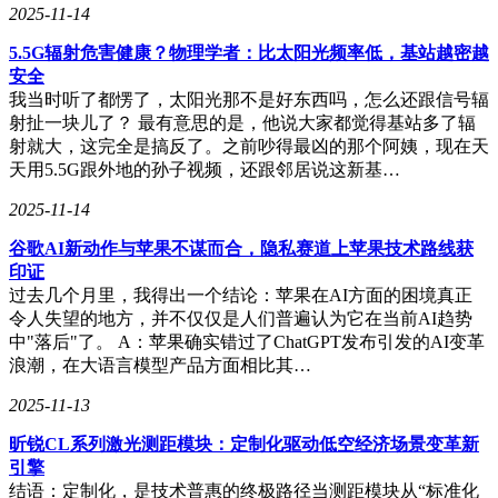
2025-11-14
首先，强化通信性能是关键。根据国际电信联盟制定的下一代
5.5G辐射危害健康？物理学者：比太阳光频率低，基站越密越
通信技术标准，频谱效率提升三倍、边缘体验达到300-
安全
500Mbps的网络速率是核心指标。在AI时代，端云结合模式成
我当时听了都愣了，太阳光那不是好东西吗，怎么还跟信号辐
为主流，未来云侧与端侧智能设备间的数据交互将更加复杂。
射扯一块儿了？ 最有意思的是，他说大家都觉得基站多了辐
边缘速率和时延对流程闭环及其安全性具有重要影响。
射就大，这完全是搞反了。之前吵得最凶的那个阿姨，现在天
Massive Beam和Cell Free技术被认为是实现这些目标的关键。
天用5.5G跟外地的孙子视频，还跟邻居说这新基…
Massive Beam通过超大规模天线阵列与智能算法，将无线信号
2025-11-14
能量精准聚焦于用户终端，而Cell Free技术则打破了蜂窝网形
态的限制，将网络覆盖边缘区域的性能提升十倍以上，确保网
谷歌AI新动作与苹果不谋而合，隐私赛道上苹果技术路线获
络体验的稳定一致。
印证
过去几个月里，我得出一个结论：苹果在AI方面的困境真正
第二大核心需求是突破低能耗、精准定位和感知技术，实现全
令人失望的地方，并不仅仅是人们普遍认为它在当前AI趋势
场景设备的互联。AI与IoT设备的深度融合带来了更多联接设
中"落后"了。 A：苹果确实错过了ChatGPT发布引发的AI变革
备、场景和物理边界的突破。这些新场景和应用对通信技术提
浪潮，在大语言模型产品方面相比其…
出了新的挑战，如具身智能机器人的低时延、低功耗需求，以
及无源物联的高精度定位和低能耗要求。
2025-11-13
第三大核心需求是运维智能体和数字孪生，以定义自动驾驶无
昕锐CL系列激光测距模块：定制化驱动低空经济场景变革新
线网络。运营商正积极将AI技术应用于网络运维，以降低运
引擎
维成本。自动驾驶无线网络的快速发展需要站点具备全感知、
结语：定制化，是技术普惠的终极路径当测距模块从“标准化