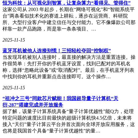
恒为科技：从可视化到智算，让复杂算力“看得见、管得住”
在产业端，行业智能化同样离不开高性能连接的助力。高性
这家公司从 2003 年起步，长期在“网络可视化”和“智能系统平
能、高可靠性和安全可信的无线通信对于连接人、物、环境以
台”两条看似技术化的赛道上耕耘，逐步在运营商、科研院
及优化工作流程至关重要。例如，一套智慧煤矿的创新方案就
所、大型行业客户中建立信任与交付能力。它不像爆款公司那
能帮助煤矿实现年产能的大幅增长。
样靠一款产品跑路，而是靠一条条项目、…
面对这些挑战，华为战略研究院院长周红分享了华为在无线网
2025-11-15
络前瞻性探索方面的阶段性成果，并提出了未来无线网络将面
临的十大挑战，这些挑战已成为行业共同努力的方向。这包括
蓝牙耳机被他人连接别慌！三招轻松夺回“控制权”
基础理论创新、新材料与新器件的应用、Massive Beam与Cell
当发现耳机被别人连接时，最直接的解决方法是重置连接。操
Free等新技术的开发、低能耗与精准定位技术的突破、异构资
作很简单：先打开你的手机蓝牙设置，找到已配对的耳机名
源融合、空地一体化组网、绿色网络建设、内生安全机制、自
称，选择“忽略此设备”或“取消配对”。最后，在手机蓝牙列表
动驾驶无线网络以及智能体网络等。
中找到你的耳机并重新点击连接即可。这个操作…
华为不仅在黄大年茶思屋科技网站上发布了这些挑战，还分享
2025-11-15
了其研究成果，并为每项挑战提供数据、平台、资金及专家支
“祖冲之三号”同款芯片赋能！我国超导量子计算机“天
持。在与产业协同创新的道路上，华为始终坚定前行。
衍-287”搭建完成并开放服务
为了应对这些挑战，行业当前亟需解决三大核心需求：一是提
据了解，该量子计算系统具备“量子计算优越性”能Q力，处理
升网络大容量和无边界能力；二是攻克低能耗、精准定位和感
特定问题的速度比目前最快的超级计算机快4.5亿倍，未来将
知技术的难题；三是优化网络在运维智能体和数字孪生方面的
接入“天衍”量子计算云平台并首次面向全球开放应用服务，这
表现。简而言之，就是实现“更强、更省、更聪明”的无线网
也将是我国首个具备“量子计算优越性”的量…
络。